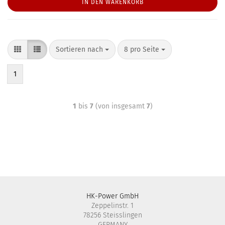
IN DEN WARENKORB
Sortieren nach
8 pro Seite
1
1
bis
7
(von insgesamt
7
)
HK-Power GmbH
Zeppelinstr. 1
78256 Steisslingen
GERMANY