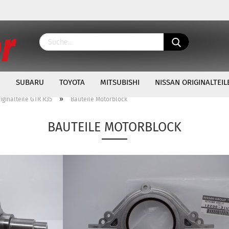
N
SUBARU
TOYOTA
MITSUBISHI
NISSAN ORIGINALTEIL
»
iginalteile GTR R35
Bauteile Motorblock
BAUTEILE MOTORBLOCK
Konto 
Passw