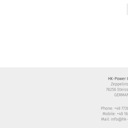
HK-Power
Zeppelinst
78256 Steis
GERMA
Phone: +49 773
Mobile: +49 1
Mail:
info@hk-