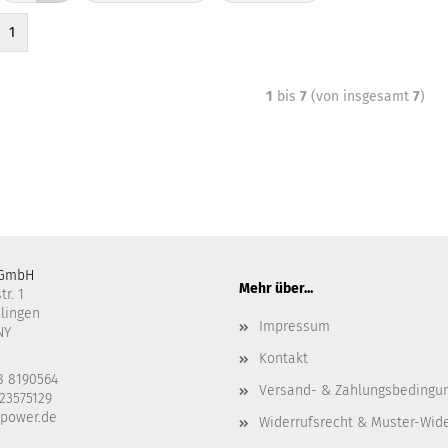
1
1
bis
7
(von insgesamt
7
)
 GmbH
Mehr über...
r. 1
slingen
Impressum
NY
Kontakt
8 8190564
Versand- & Zahlungsbedingu
623575129
power.de
Widerrufsrecht & Muster-Wid